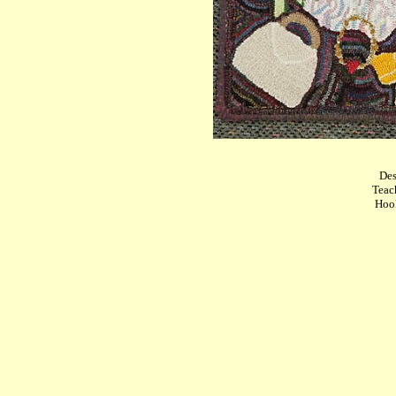
Des
Teac
Hook